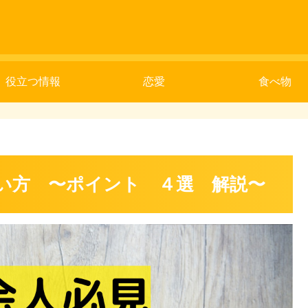
役立つ情報
恋愛
食べ物
い方 〜ポイント ４選 解説〜