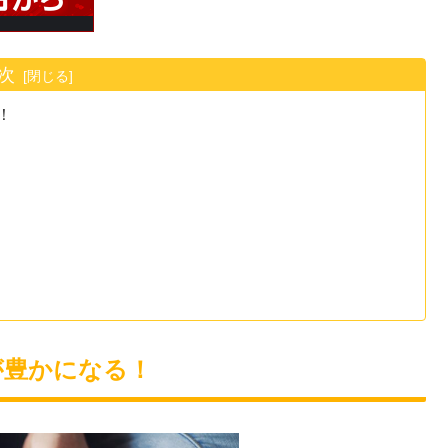
次
！
が豊かになる！