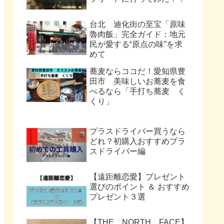
台北 迪化街の至宝「原味
魯肉飯」完全ガイド：地元
民が愛する“原点の味”を求
めて
蕎麦ならココだ！愛知県豊
田市 美味しいお蕎麦を食
べるなら「手打ち蕎麦 く
くり」
プラスドライバー買うなら
どれ？初購入おすすめプラ
スドライバー編
【遠距離恋愛】プレゼント
選びのポイント ＆ おすすめ
プレゼント３選
【THE NORTH FACE】