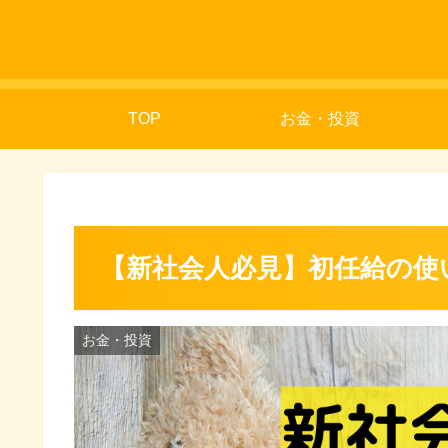
TOP
お金・投資
【新社会人必見】初任給の使
お金・投資