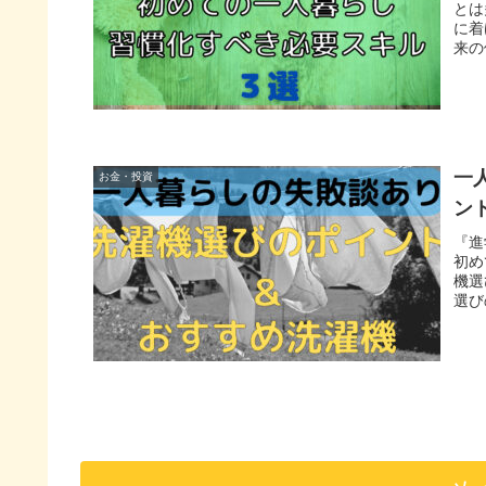
とは
に着
来の
一
お金・投資
ン
『進
初め
機選
選び