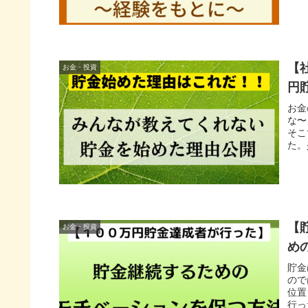
【
お金・投資
円
お金
な〜
そこ
た。
【
お金・投資
め
貯金
ので
位置
行っ