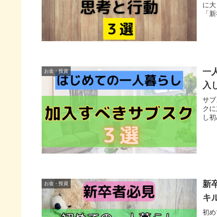
に大
「新
てい
一
お金・投資
入
サブ
クに
し初
新
お金・投資
キ
初め