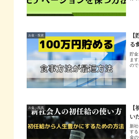
【
お金・投資
る
貯金
ます
ので
【
お金・投資
い
新社
する
金の