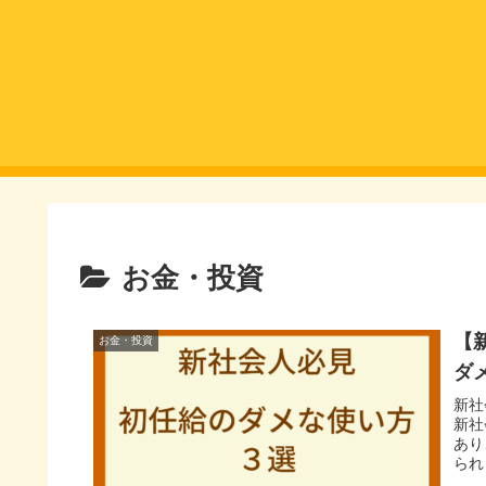
お金・投資
【
お金・投資
ダ
新社
新社
あり
られ
方」