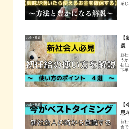
感じ
【
お金・投資
選
新社
うか
初任
下手
いか
【
お金・投資
思
新社
会で