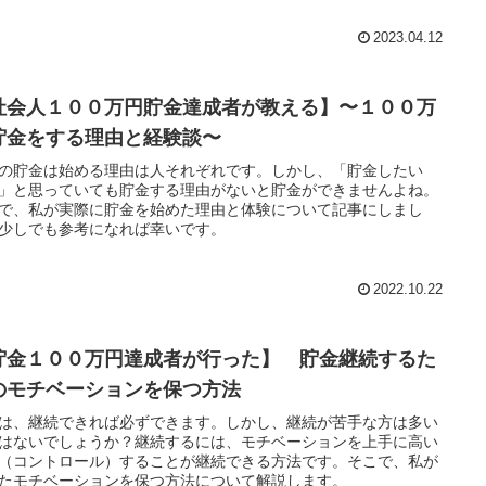
2023.04.12
社会人１００万円貯金達成者が教える】〜１００万
貯金をする理由と経験談〜
の貯金は始める理由は人それぞれです。しかし、「貯金したい
」と思っていても貯金する理由がないと貯金ができませんよね。
で、私が実際に貯金を始めた理由と体験について記事にしまし
少しでも参考になれば幸いです。
2022.10.22
貯金１００万円達成者が行った】 貯金継続するた
のモチベーションを保つ方法
は、継続できれば必ずできます。しかし、継続が苦手な方は多い
はないでしょうか？継続するには、モチベーションを上手に高い
（コントロール）することが継続できる方法です。そこで、私が
たモチベーションを保つ方法について解説します。