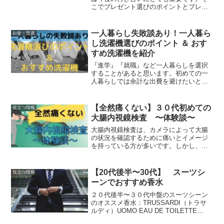
こでプレゼント選びのポイントとプレゼ
ント選びの引き出し方についての記事に
なります。また、喜ばれるプレゼントを
３つ具体的に紹介！自身だけでは考え
一人暮らし失敗談あり！一人暮ら
お金・投資
ないプレゼントを提案しています。
し洗濯機選びのポイント ＆ おす
すめ洗濯機を紹介
『進学』『就職』など一人暮らしを選択
することがあると思います。初めての一
人暮らしでは余計な出費を避けたいとこ
ろ。しかし、洗濯機選びを間違えると買
い換えることに！そこで、一人暮らしの
洗濯機選びのポイントとおすすめ洗濯機
【全然痛くない】３０代初めての
役立つ情報
を紹介します。
大腸内視鏡検査 〜体験談〜
大腸内視鏡検査は、カメラによって大腸
の状況を確認するために痛いとイメージ
を持っている方が多いです。しかし、全
然痛くありません。現代は、痛くなく検
査を受ける事ができ、早期発見・早期処
置が可能であり、体験談をもとに受けて
【20代後半〜30代】 スーツシ
役立つ情報
い頂ける幸いです。
ーンでおすすめ香水
２０代後半〜３０代中盤のスーツシーン
のオススメ香水：TRUSSARDI（トラサ
ルディ）UOMO EAU DE TOILETTE
SPRAY（ウオモオードトワレ）！スーツ