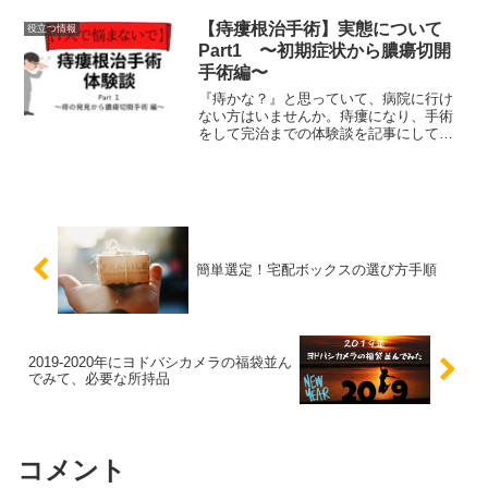
シーンでは、オススメできる香水です。
悩んでいる方、少しでも参考になれば幸
【痔瘻根治手術】実態について
役立つ情報
いです。
Part1 〜初期症状から膿瘍切開
手術編〜
『痔かな？』と思っていて、病院に行け
ない方はいませんか。痔瘻になり、手術
をして完治までの体験談を記事にしてい
ます。病気に対す恐怖や手術に対する恐
怖について詳しく記事にしていますの
で、解決できる１つになれば幸いで
す。。
簡単選定！宅配ボックスの選び方手順
2019-2020年にヨドバシカメラの福袋並ん
でみて、必要な所持品
コメント