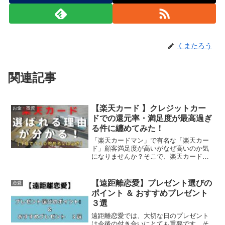
くまたろう
関連記事
【楽天カード 】クレジットカー
お金・投資
ドでの還元率・満足度が最高過ぎ
る件に纏めてみた！
「楽天カードマン」で有名な「楽天カー
ド」顧客満足度が高いがなぜ高いのか気
になりませんか？そこで、楽天カードユ
ーザーが満足度が高い点について纏めて
見ました。また、楽天カードを最大限で
きる技についても纏めてます！チェッ
【遠距離恋愛】プレゼント選びの
恋愛
ク！
ポイント ＆ おすすめプレゼント
３選
遠距離恋愛では、大切な日のプレゼント
は今後の付き合いにとても重要です。そ