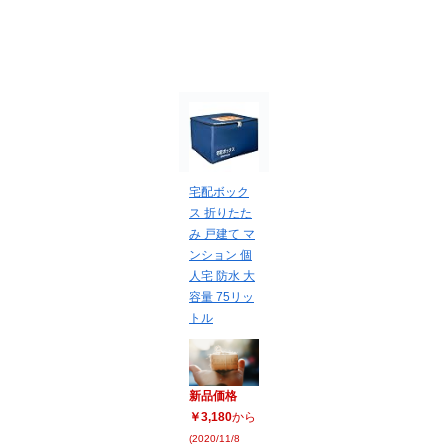
宅配ボック
ス 折りたた
み 戸建て マ
ンション 個
人宅 防水 大
容量 75リッ
トル
新品価格
￥3,180
から
(2020/11/8