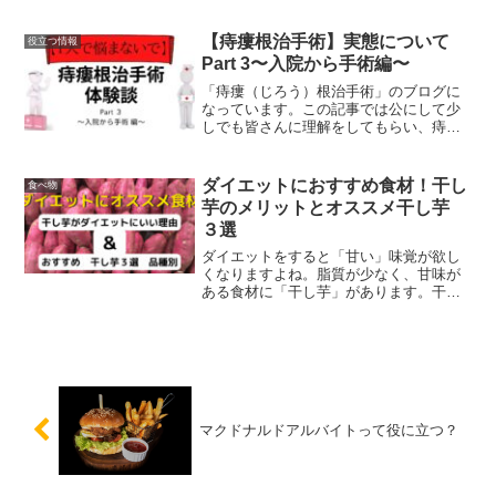
すが、手術は不安や恐怖があると思いま
すので、体験談をまとめました。最終話
になります。
【痔瘻根治手術】実態について
役立つ情報
Part 3〜入院から手術編〜
「痔瘻（じろう）根治手術」のブログに
なっています。この記事では公にして少
しでも皆さんに理解をしてもらい、痔の
治療の一歩になればと思います。本当に
健康な方でも、いきなり発症する病気の
ため知識に入れれもらえると幸いです。
ダイエットにおすすめ食材！干し
食べ物
膿瘍切開手術から入院までの記事です。
芋のメリットとオススメ干し芋
３選
ダイエットをすると「甘い」味覚が欲し
くなりますよね。脂質が少なく、甘味が
ある食材に「干し芋」があります。干し
芋はダイエットを行うには非常に優れた
食材です。干し芋がダイエットにいい理
由とオススメ干し芋を紹介しています。
マクドナルドアルバイトって役に立つ？