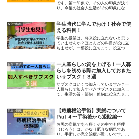
です。第一印象で、その人の印象が決ま
り、今後の社会人生活がその印象になり
ます。その印象により、適正な仕事評価
になる場合も、ならない場合もありま
す。適正な評価を得るためにも第一印象
学生時代に学んでおけ！社会で使
役立つ情報
を相手に不快を与えないようにしましょ
える科目！
う。良い印象を与える方法を教えます！
学生の授業は、将来役に立たないと思っ
ていませんか？ほとんどの科目が役に立
ちませが、一部役に立ちます。役立つ科
目の記事になります。
一人暮らしの質を上げる！一人暮
お金・投資
らしを初める際に加入しておきた
いサブスク！３選
サブスクはいくつ加入していますか？一
人暮らしで加入すべきサブスクに加入し
て、生活の質・節約・倹約に役立たせま
しょう！一人暮らし初めにサブスクの整
理をすることをオススメします！
【痔瘻根治手術】実態について
役立つ情報
Part ４〜手術後から退院編〜
お尻の病気である痔！その中でも痔瘻
（じろう）は、かなり厄介な病気であ
り、手術しか完全治癒が難しいです。で