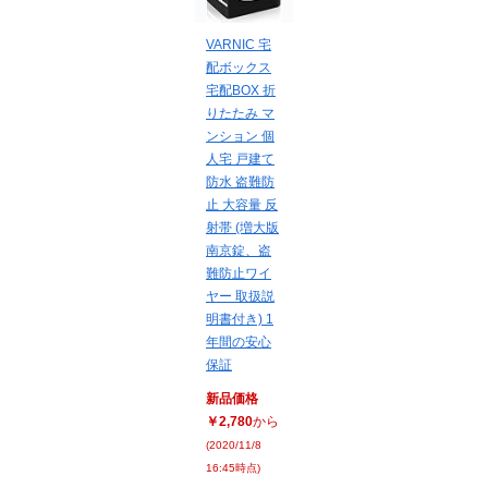
VARNIC 宅
配ボックス
宅配BOX 折
りたたみ マ
ンション 個
人宅 戸建て
防水 盗難防
止 大容量 反
射帯 (増大版
南京錠、盗
難防止ワイ
ヤー 取扱説
明書付き) 1
年間の安心
保証
新品価格
￥2,780
から
(2020/11/8
16:45時点)